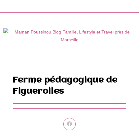
Skip
to
content
Ferme pédagogique de
Figuerolles
Ouvrir
dans
une
autre