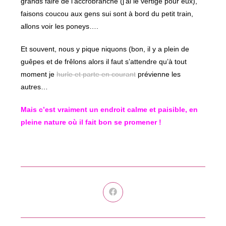
grands faire de l’accrobranche (j’ai le vertige pour eux),
faisons coucou aux gens sui sont à bord du petit train,
allons voir les poneys….
Et souvent, nous y pique niquons (bon, il y a plein de
guêpes et de frêlons alors il faut s’attendre qu’à tout
moment je
hurle et parte en courant
prévienne les
autres…
Mais c’est vraiment un endroit calme et paisible, en
pleine nature où il fait bon se promener !
Ouvrir
dans
une
autre
fenêtre