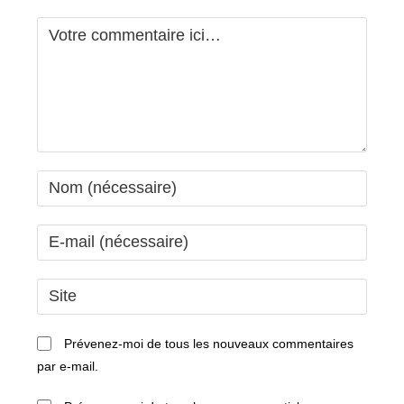
Comment
Enter
your
name
Enter
or
your
username
email
Saisir
to
address
l’URL
comment
to
de
Prévenez-moi de tous les nouveaux commentaires
comment
votre
par e-mail.
site
(facultatif)