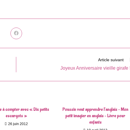
Ouvrir
dans
une
autre
fenêtre
Article suivant
Joyeux Anniversaire vieille girafe !
 à compter avec « Dix petits
Poussin veut apprendre l’anglais – Mon
escargots »
petit imagier en anglais – Livre pour
enfants
26 juin 2012