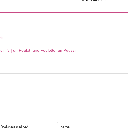
10 avril 2013
sin
os n°3 | un Poulet, une Poulette, un Poussin
Saisir