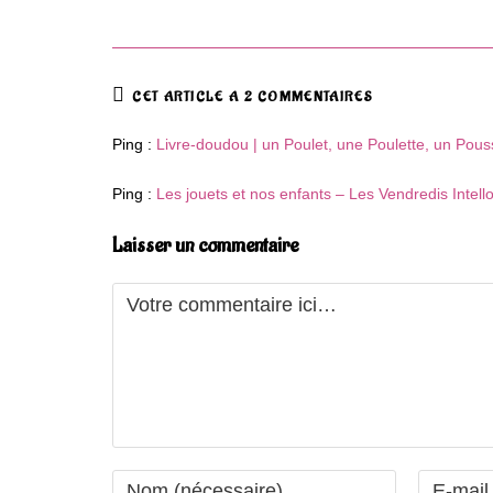
CET ARTICLE A 2 COMMENTAIRES
Ping :
Livre-doudou | un Poulet, une Poulette, un Pous
Ping :
Les jouets et nos enfants – Les Vendredis Intell
Laisser un commentaire
Comment
Enter
Enter