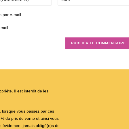
l’URL
de
 par e-mail.
votre
site
mail.
(facultatif)
iété. Il est interdit de les
on, lorsque vous passez par ces
 du prix de vente et ainsi vous
en évidement jamais obligé(e)s de