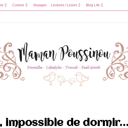
tre
Cuisine
Voyages
Lectures / Loisirs
Blog Life
s, impossible de dormir