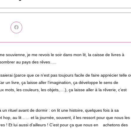
Ouvrir
dans
une
autre
fenêtre
 me souvienne, je me revois le soir dans mon lit, la caisse de livres à
e sombrer au pays des rêves…..
saierai (parce que ce n’est pas toujours facile de faire apprécier telle o
Car un livre, ça laisse aller l’imagination, ça développe le sens de
mots, les couleurs, les objets,….), ça laisse aller à la rêverie, c’est
à un rituel avant de dormir : on lit une histoire, quelques fois à sa
t hop, au lit…… et la journée, souvent, il les ressort pour que nous les
vres ! Et lui aussi d’ailleurs ! C’est pour ça que nous en achetons des