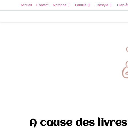
Skip
Accueil
Contact
A propos
Famille
Lifestyle
Bien-ê
to
content
A cause des livre