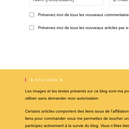
your
your
name
email
Prévenez-moi de tous les nouveaux commentaires
or
address
username
to
Prévenez-moi de tous les nouveaux articles par e-
to
comment
comment
★ Infos Utiles ★
Les images et les textes présents sur ce blog sont ma propr
utiliser sans demander mon autorisation.
Certains articles comportent des liens issus de l’affiliati
liens pour commander vous me permettez de toucher un %
participez activement à la survie du blog. Vous n’êtes bi