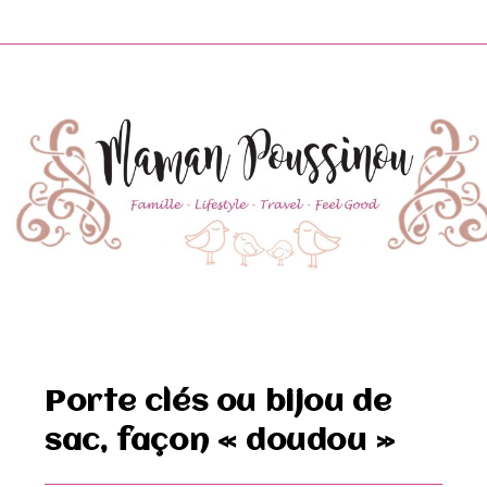
Skip
to
content
Porte clés ou bijou de
sac, façon « doudou »