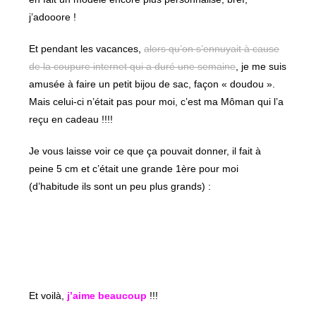
j’adooore !
Et pendant les vacances,
alors qu’on s’ennuyait à cause
de la coupure internet qui a duré une semaine
, je me suis
amusée à faire un petit bijou de sac, façon « doudou ».
Mais celui-ci n’était pas pour moi, c’est ma Môman qui l’a
reçu en cadeau !!!!
Je vous laisse voir ce que ça pouvait donner, il fait à
peine 5 cm et c’était une grande 1ère pour moi
(d’habitude ils sont un peu plus grands) :
Et voilà,
j’aime beaucoup
!!!