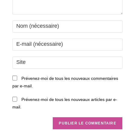
Enter
your
name
Enter
or
your
username
email
Saisir
to
address
l’URL
comment
to
de
Prévenez-moi de tous les nouveaux commentaires
comment
votre
par e-mail.
site
(facultatif)
Prévenez-moi de tous les nouveaux articles par e-
mail.