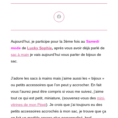
Ouvrir
dans
une
autre
fenêtre
Aujourd’hui, je participe pour la 3ème fois au
Samedi
mode
de
Lucky Sophie
,
après vous avoir déjà parlé de
sac à main
je vais aujourd’hui vous parler de bijoux de
sac.
J’adore les sacs à mains mais j’aime aussi les « bijoux »
ou petits accessoires que l’on peut y accrocher. En fait
vous l’aurez peut être compris si vous me suivez, j’aime
tout ce qui est petit, miniature, (souvenez-vous des
mini-
vitrines de mon Pépé
). Je crois que j’ai toujours eu des
petits accessoires accrochés à mon sac, je trouve que ça
en fait un modèle encore plus personnalisé, bref,