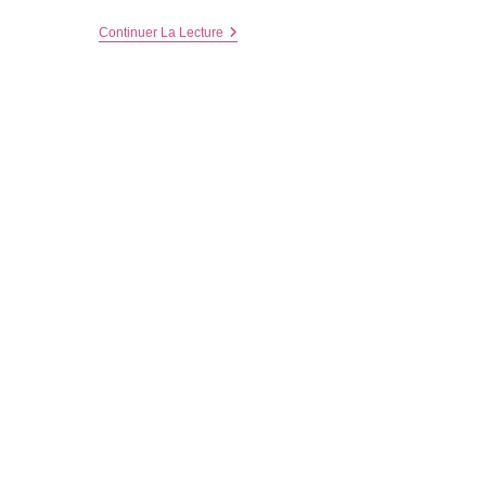
A
Continuer La Lecture
La
Découverte
De
Paris
Et
Du
Zoo
De
Vincennes