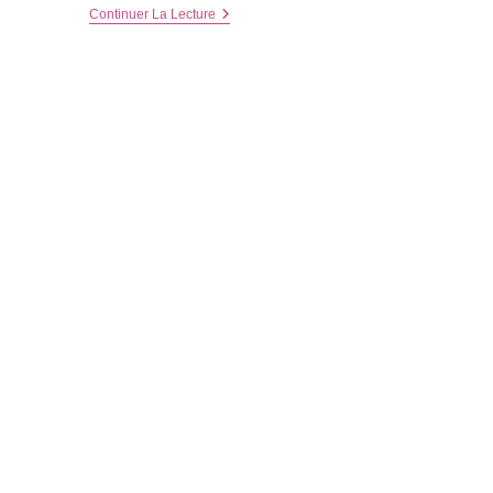
Comment
Continuer La Lecture
Passer
Une
Bonne
Journée,
Le
Zoo
De
La
Barben