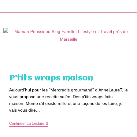
Skip
to
content
P’tits wraps maison
Aujourd'hui pour les "Mercredis grourmand" d'AnneLaureT, je
vous propose une recette salée. Des p'tits wraps faits
maison. Même s'il existe mille et une façons de les faire, je
vais vous dire…
P’tits
Continuer La Lecture
Wraps
Maison