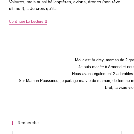
Voitures, mais aussi hélicoptères, avions, drones (son rêve
ultime !),... Je crois qu'il…
Choisir
Continuer La Lecture
Une
Voiture
Télécommandée
Pour
Un
Enfant
Moi c'est Audrey, maman de 2 gar
Je suis mariée à Armand et nous
Nous avons également 2 adorables 
Sur Maman Poussinou, je partage ma vie de maman, de femme mais 
Bref, la vraie vi
Recherche