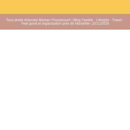
Tous droits réservés Maman Poussinou© | Blog Famille - Lifestyle - Travel -
Feel good et organisation près de Marseille | 2011/2026