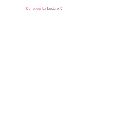
Et
Continuer La Lecture
Bonne
Année
2021
–
Bilan
2020
Et
Projets