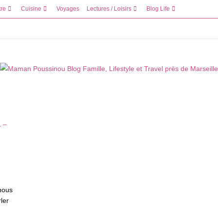
tre
Cuisine
Voyages
Lectures / Loisirs
Blog Life
 nous
ler