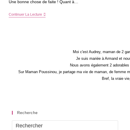
Une bonne chose de faite ! Quant à…
La
Continuer La Lecture
Sèche
Saison
12
–
Super
Code
Promo
Inside
Moi c'est Audrey, maman de 2 gar
–
Je suis mariée à Armand et nous
To
Nous avons également 2 adorables 
Be
A
Sur Maman Poussinou, je partage ma vie de maman, de femme mais 
Better
Bref, la vraie vi
Me
#3
Recherche