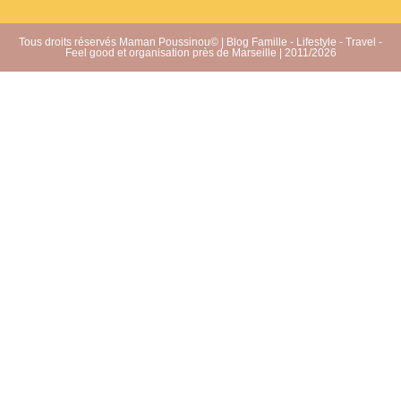
Tous droits réservés Maman Poussinou© | Blog Famille - Lifestyle - Travel -
Feel good et organisation près de Marseille | 2011/2026