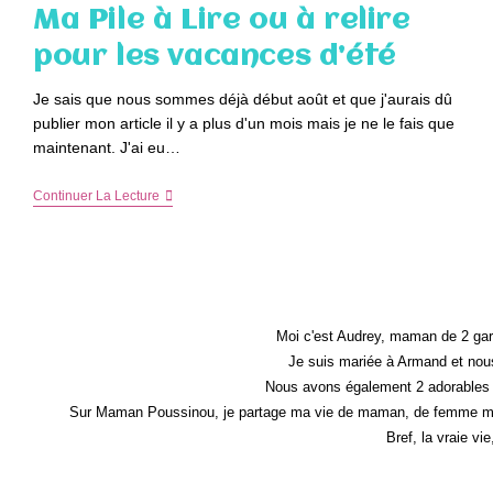
Trimestre
Ma Pile à Lire ou à relire
pour les vacances d’été
Je sais que nous sommes déjà début août et que j'aurais dû
publier mon article il y a plus d'un mois mais je ne le fais que
maintenant. J'ai eu…
Ma
Continuer La Lecture
Pile
À
Lire
Ou
À
Relire
Pour
Les
Moi c'est Audrey, maman de 2 gar
Vacances
Je suis mariée à Armand et nous
D’été
Nous avons également 2 adorables 
Sur Maman Poussinou, je partage ma vie de maman, de femme mais 
Bref, la vraie vi