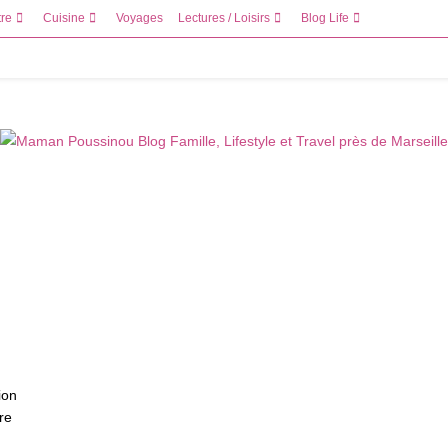
tre
Cuisine
Voyages
Lectures / Loisirs
Blog Life
ion
tre