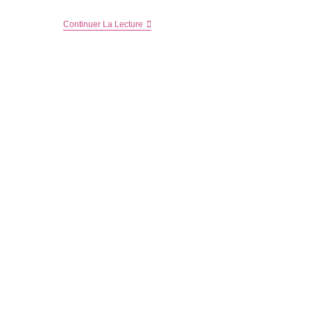
Dès
Continuer La Lecture
La
Maternité
« Luc
Et
Léa »
Sera
Là
–
Cadeau
Dedans