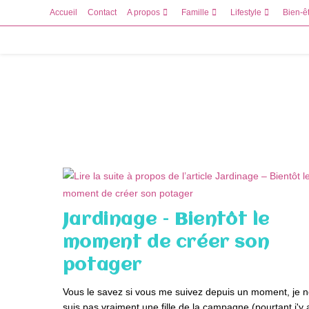
Skip
Accueil
Contact
A propos
Famille
Lifestyle
Bien-ê
to
content
Jardinage – Bientôt le
moment de créer son
potager
Vous le savez si vous me suivez depuis un moment, je 
suis pas vraiment une fille de la campagne (pourtant j'y 