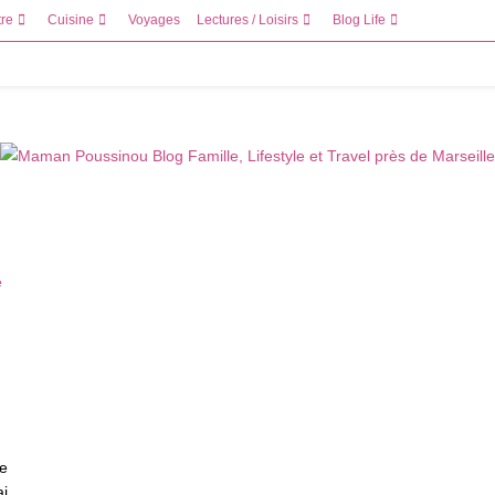
tre
Cuisine
Voyages
Lectures / Loisirs
Blog Life
ne
ai