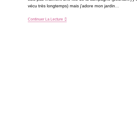
vécu très longtemps) mais j'adore mon jardin…
Jardinage
Continuer La Lecture
–
Bientôt
Le
Moment
De
Créer
Son
Potager