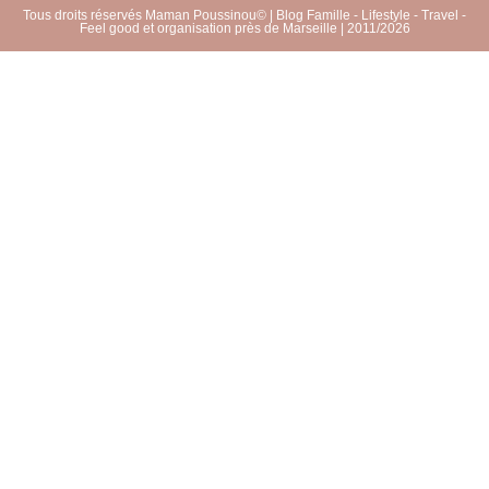
Tous droits réservés Maman Poussinou© | Blog Famille - Lifestyle - Travel -
Feel good et organisation près de Marseille | 2011/2026