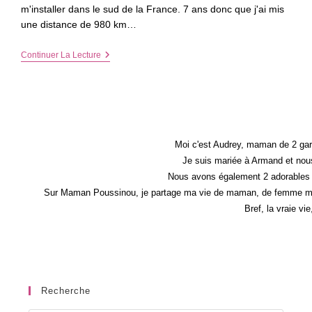
m'installer dans le sud de la France. 7 ans donc que j'ai mis
une distance de 980 km…
Le
Continuer La Lecture
Bonheur
Est
Communicatif
!
Tout
Comme
Le
Stress…
Moi c'est Audrey, maman de 2 gar
Je suis mariée à Armand et nous
Nous avons également 2 adorables 
Sur Maman Poussinou, je partage ma vie de maman, de femme mais 
Bref, la vraie vi
Recherche