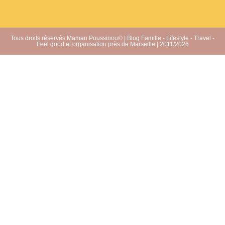
Tous droits réservés Maman Poussinou© | Blog Famille - Lifestyle - Travel -
Feel good et organisation près de Marseille | 2011/2026