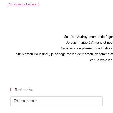
Quel
Continuer La Lecture
Soutien-
Gorge
Est
Fait
Pour
Moi
?
Moi c'est Audrey, maman de 2 gar
Je suis mariée à Armand et nous
Nous avons également 2 adorables 
Sur Maman Poussinou, je partage ma vie de maman, de femme mais 
Bref, la vraie vi
Recherche