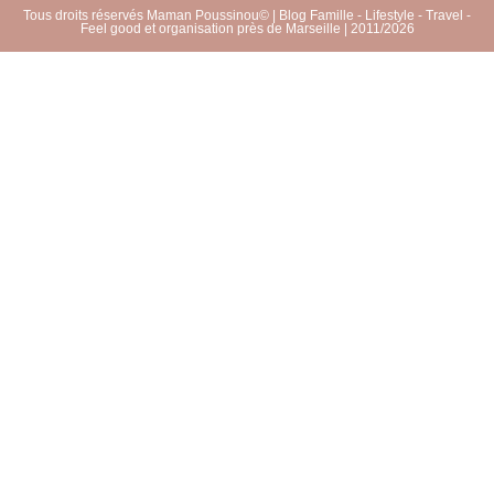
Tous droits réservés Maman Poussinou© | Blog Famille - Lifestyle - Travel -
Feel good et organisation près de Marseille | 2011/2026