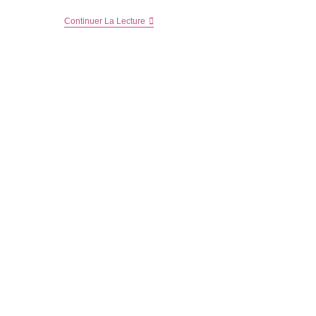
Et
Continuer La Lecture
Bonne
Année
2021
–
Bilan
2020
Et
Projets