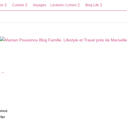
tre
Cuisine
Voyages
Lectures / Loisirs
Blog Life
 nous
ler