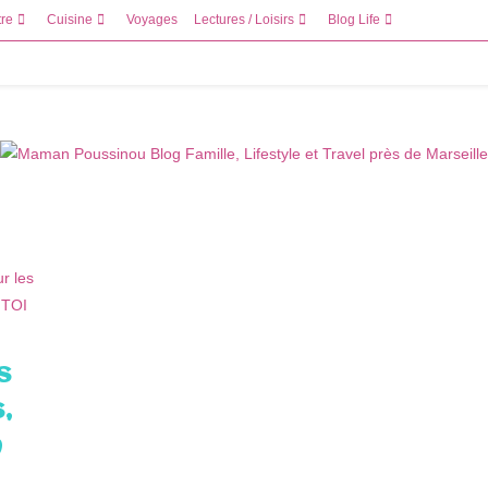
tre
Cuisine
Voyages
Lectures / Loisirs
Blog Life
s
,
n