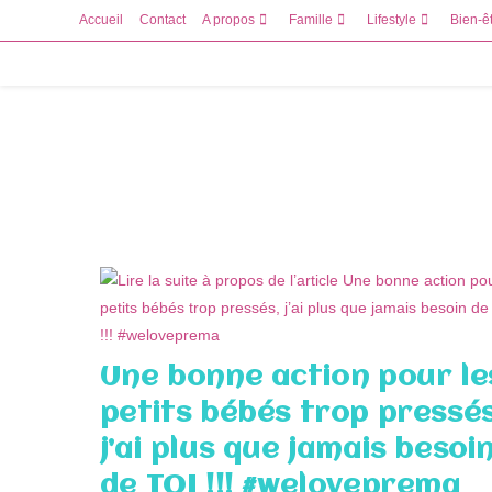
Skip
Accueil
Contact
A propos
Famille
Lifestyle
Bien-ê
to
content
Une bonne action pour le
petits bébés trop pressés
j’ai plus que jamais besoi
de TOI !!! #weloveprema