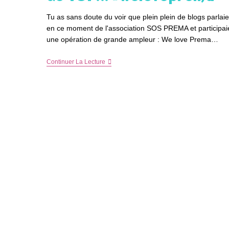
Tu as sans doute du voir que plein plein de blogs parlaie
en ce moment de l'association SOS PREMA et participai
une opération de grande ampleur : We love Prema…
Une
Continuer La Lecture
Bonne
Action
Pour
Les
Petits
Bébés
Trop
Pressés,
J’ai
Plus
Que
Jamais
Besoin
De
TOI
!!!
#weloveprema