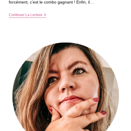
forcément, c’est le combo gagnant ! Enfin, il…
Faire
Continuer La Lecture
Des
Pop-
Corn
À
La
Maison
–
Le
Secret
D’une
Soirée
Tv
Réussie