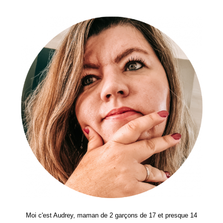
À
La
Maison
–
Le
Secret
D’une
Soirée
Tv
Réussie
Moi c'est Audrey, maman de 2 garçons de 17 et presque 14