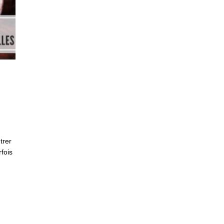
trer
rfois