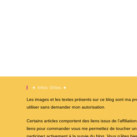
★ Infos Utiles ★
Les images et les textes présents sur ce blog sont ma propr
utiliser sans demander mon autorisation.
Certains articles comportent des liens issus de l’affiliati
liens pour commander vous me permettez de toucher un %
participez activement à la survie du blog. Vous n’êtes bi