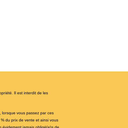
iété. Il est interdit de les
on, lorsque vous passez par ces
 du prix de vente et ainsi vous
en évidement jamais obligé(e)s de