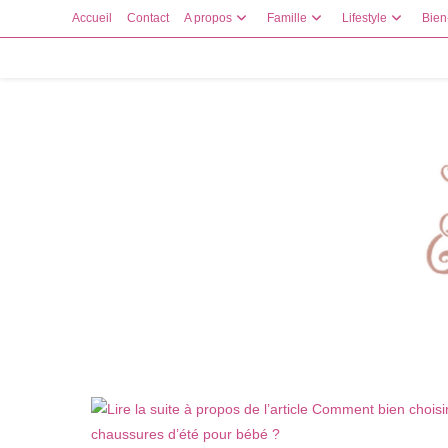
Skip
Accueil
Contact
A propos
Famille
Lifestyle
Bien
to
content