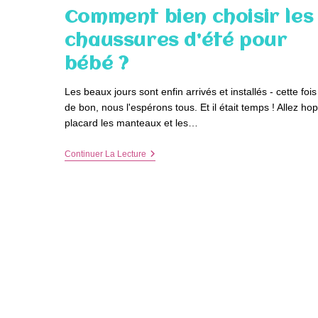
Comment bien choisir les
chaussures d’été pour
bébé ?
Les beaux jours sont enfin arrivés et installés - cette foi
de bon, nous l'espérons tous. Et il était temps ! Allez hop
placard les manteaux et les…
Comment
Continuer La Lecture
Bien
Choisir
Les
Chaussures
D’été
Pour
Bébé
?