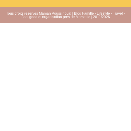
Tous droits réservés Maman Poussinou© | Blog Famille - Lifestyle - Travel -
Feel good et organisation près de Marseille | 2011/2026