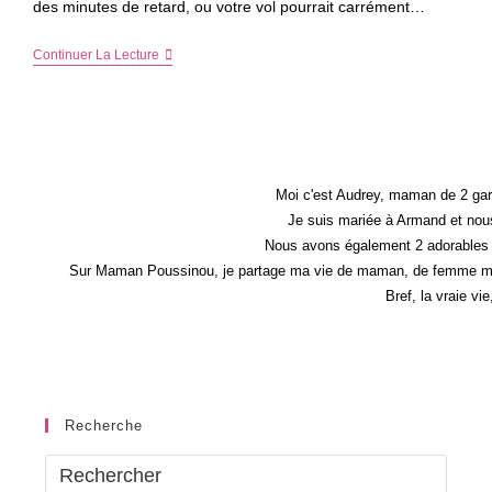
des minutes de retard, ou votre vol pourrait carrément…
Relaxation
Continuer La Lecture
Pour
Les
Grands
Voyageurs
:
Quelles
Sont
Les
Moi c'est Audrey, maman de 2 gar
Meilleures
Je suis mariée à Armand et nous
Pratiques
Nous avons également 2 adorables 
?
Sur Maman Poussinou, je partage ma vie de maman, de femme mais 
Bref, la vraie vi
Recherche