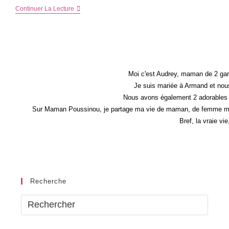
J’ai
Continuer La Lecture
Organisé
Une
Réunion
Thermomix
À
La
Maison…
Moi c'est Audrey, maman de 2 gar
Je suis mariée à Armand et nous
Nous avons également 2 adorables 
Sur Maman Poussinou, je partage ma vie de maman, de femme mais 
Bref, la vraie vi
Recherche