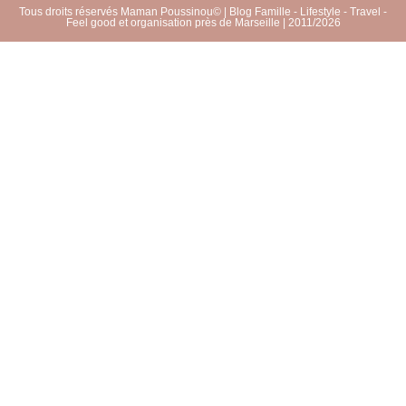
Tous droits réservés Maman Poussinou© | Blog Famille - Lifestyle - Travel -
Feel good et organisation près de Marseille | 2011/2026