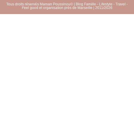
Tous droits réservés Maman Poussinou© | Blog Famille - Lifestyle - Travel -
Feel good et organisation près de Marseille | 2011/2026