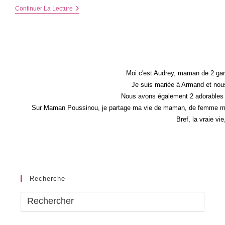
Revoir
Continuer La Lecture
Son
Alimentation
–
To
Be
A
Better
Me
Moi c'est Audrey, maman de 2 gar
#1
Je suis mariée à Armand et nous
Nous avons également 2 adorables 
Sur Maman Poussinou, je partage ma vie de maman, de femme mais 
Bref, la vraie vi
Recherche