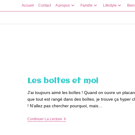
Skip
Accueil
Contact
A propos
Famille
Lifestyle
Bien
to
content
Les boîtes et moi
J'ai toujours aimé les boîtes ! Quand on ouvre un placar
que tout est rangé dans des boîtes, je trouve ça hyper c
! N'allez pas chercher pourquoi, mais…
Les
Continuer La Lecture
Boîtes
Et
Moi