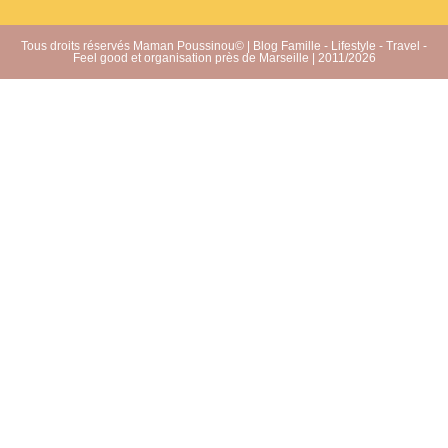
Tous droits réservés Maman Poussinou© | Blog Famille - Lifestyle - Travel -
Feel good et organisation près de Marseille | 2011/2026