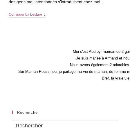
des gens mal intentionnés s'introduisent chez moi…
L’importance
Continuer La Lecture
D’équiper
Sa
Maison
D’un
Système
D’alarme
Moi c'est Audrey, maman de 2 gar
Je suis mariée à Armand et nous
Nous avons également 2 adorables 
Sur Maman Poussinou, je partage ma vie de maman, de femme mais 
Bref, la vraie vi
Recherche