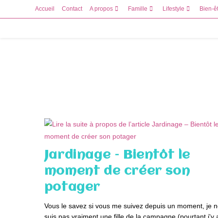
Skip
Accueil
Contact
A propos
Famille
Lifestyle
Bien-ê
to
content
Jardinage – Bientôt le
moment de créer son
potager
Vous le savez si vous me suivez depuis un moment, je 
suis pas vraiment une fille de la campagne (pourtant j'y 