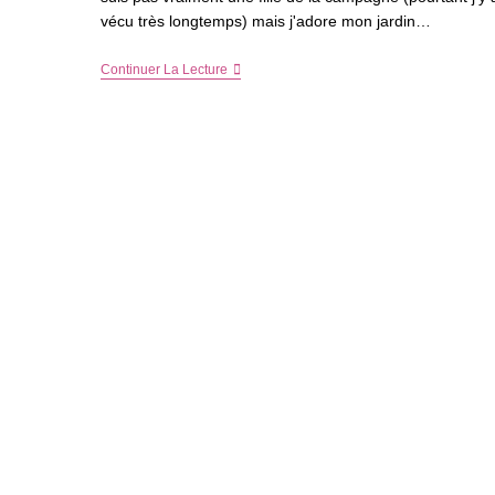
vécu très longtemps) mais j'adore mon jardin…
Jardinage
Continuer La Lecture
–
Bientôt
Le
Moment
De
Créer
Son
Potager