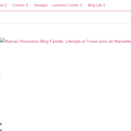
tre
Cuisine
Voyages
Lectures / Loisirs
Blog Life
ne
ai