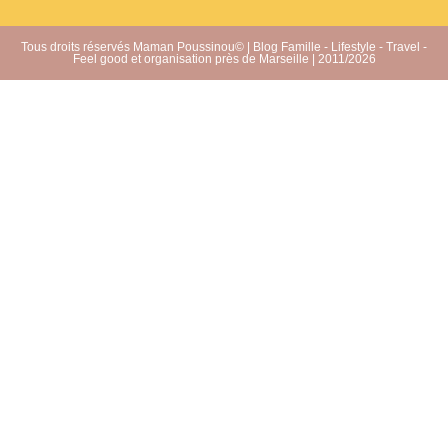
Tous droits réservés Maman Poussinou© | Blog Famille - Lifestyle - Travel -
Feel good et organisation près de Marseille | 2011/2026