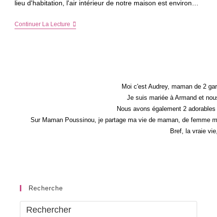
lieu d'habitation, l'air intérieur de notre maison est environ…
Face
Continuer La Lecture
À
La
Pollution
Intérieure,
Intense
Pure
Air
De
Moi c'est Audrey, maman de 2 gar
Rowenta
Je suis mariée à Armand et nous
Nous avons également 2 adorables 
Sur Maman Poussinou, je partage ma vie de maman, de femme mais 
Bref, la vraie vi
Recherche