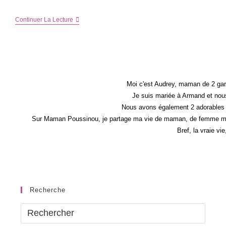
Peur
Continuer La Lecture
D’échouer
Ou
Peur
De
Réussir
?
Moi c'est Audrey, maman de 2 gar
Je suis mariée à Armand et nous
Nous avons également 2 adorables 
Sur Maman Poussinou, je partage ma vie de maman, de femme mais 
Bref, la vraie vi
Recherche