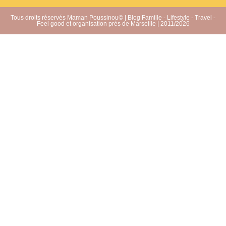
Tous droits réservés Maman Poussinou© | Blog Famille - Lifestyle - Travel -
Feel good et organisation près de Marseille | 2011/2026