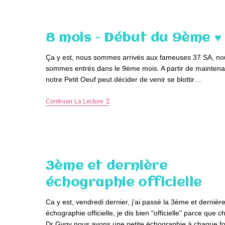
Oeuf
A
Éclos,
Notre
8 mois – Début du 9ème ♥
2ème
Fils
Est
Ça y est, nous sommes arrivés aux fameuses 37 SA, no
Né
sommes entrés dans le 9ème mois. A partir de maintena
notre Petit Oeuf peut décider de venir se blottir…
8
Continuer La Lecture
Mois
–
Début
Du
9ème
♥
3ème et dernière
échographie officielle
Ca y est, vendredi dernier, j'ai passé la 3ème et dernièr
échographie officielle, je dis bien "officielle" parce que c
Dr Gygy nous avons une petite échographie à chaque f