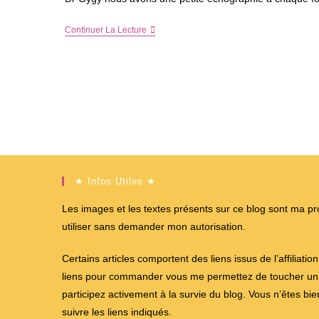
3ème
Continuer La Lecture
Et
Dernière
Échographie
Officielle
★ Infos Utiles ★
Les images et les textes présents sur ce blog sont ma propr
utiliser sans demander mon autorisation.
Certains articles comportent des liens issus de l’affiliati
liens pour commander vous me permettez de toucher un %
participez activement à la survie du blog. Vous n’êtes bi
suivre les liens indiqués.