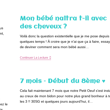
De
Notre
Petit
Oeuf
Mon bébé naîtra t-il avec
des cheveux ?
us
nt,
Voilà donc la question existentielle que je me pose depuis
quelques temps ! À croire que je n'ai que ça à faire, essa
de deviner comment sera mon bébé aussi…
Mon
Continuer La Lecture
Bébé
Naîtra
T-
Il
Avec
7 mois – Début du 8ème ♥
Des
Cheveux
?
Cela fait maintenant 7 mois que notre Petit Oeuf s'est inst
au creux de mon bidon pour notre plus grand bonheur à t
e
les 3 !! 30SG et quelques jours aujourd'hui, il…
hez le
ois.…