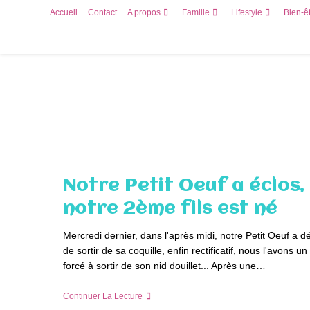
Skip
Accueil
Contact
A propos
Famille
Lifestyle
Bien-ê
to
content
Notre Petit Oeuf a éclos,
notre 2ème fils est né
Mercredi dernier, dans l'après midi, notre Petit Oeuf a d
de sortir de sa coquille, enfin rectificatif, nous l'avons u
forcé à sortir de son nid douillet... Après une…
Notre
Continuer La Lecture
Petit