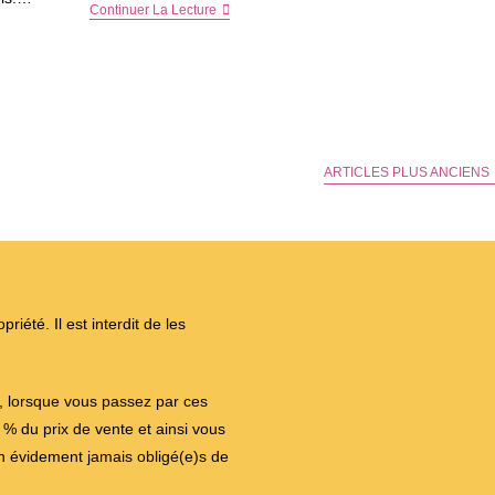
7
Continuer La Lecture
Mois
–
Début
Du
8ème
♥
ARTICLES PLUS ANCIENS
iété. Il est interdit de les
on, lorsque vous passez par ces
 du prix de vente et ainsi vous
en évidement jamais obligé(e)s de