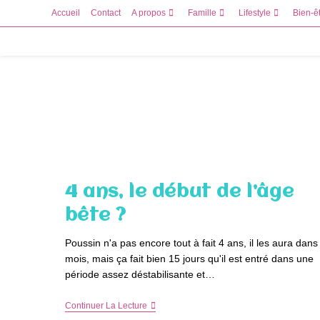
Skip
Accueil
Contact
A propos
Famille
Lifestyle
Bien-ê
to
content
4 ans, le début de l’âge
bête ?
Poussin n'a pas encore tout à fait 4 ans, il les aura dans
mois, mais ça fait bien 15 jours qu'il est entré dans une
période assez déstabilisante et…
4
Continuer La Lecture
Ans,