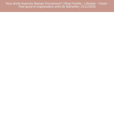
Tous droits réservés Maman Poussinou© | Blog Famille - Lifestyle - Travel -
Feel good et organisation près de Marseille | 2011/2026