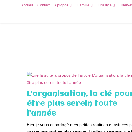
Skip
Accueil
Contact
A propos
Famille
Lifestyle
Bien-ê
to
content
L’organisation, la clé pou
être plus serein toute
l’année
Hier je vous ai partagé mes petites routines et astuces 
passer une rentrée plus sereine. D'ailleurs j'espère que 