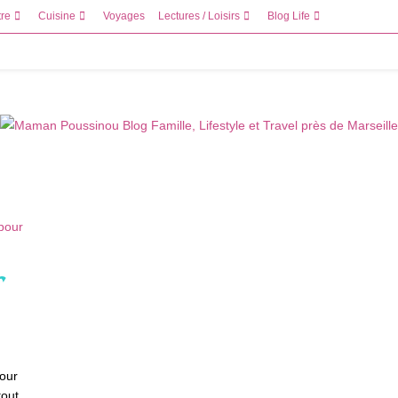
tre
Cuisine
Voyages
Lectures / Loisirs
Blog Life
r
pour
tout