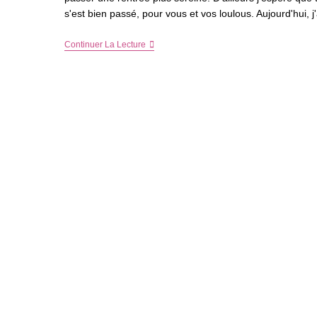
s'est bien passé, pour vous et vos loulous. Aujourd'hui, j
L’organisation,
Continuer La Lecture
La
Clé
Pour
Être
Plus
Serein
Toute
L’année