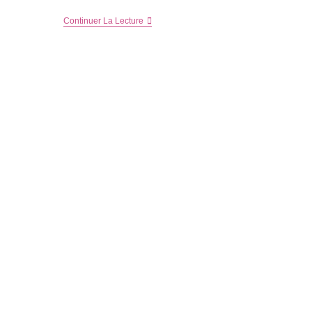
Petites
Continuer La Lecture
Nouvelles
De
La
Famille
Poussinou…