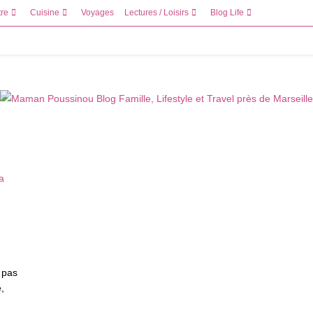
tre
Cuisine
Voyages
Lectures / Loisirs
Blog Life
t pas
,