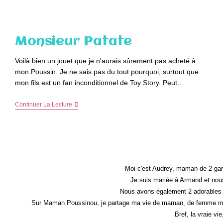
Semaine
En
Photos
Et
Petits
Monsieur Patate
Bonheurs
Voilà bien un jouet que je n'aurais sûrement pas acheté à
mon Poussin. Je ne sais pas du tout pourquoi, surtout que
mon fils est un fan inconditionnel de Toy Story. Peut…
Monsieur
Continuer La Lecture
Patate
Moi c'est Audrey, maman de 2 gar
Je suis mariée à Armand et nous
Nous avons également 2 adorables 
Sur Maman Poussinou, je partage ma vie de maman, de femme mais 
Bref, la vraie vi