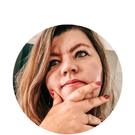
Le
Harcèlement
Scolaire
Peut
Anéantir
Une
Vie