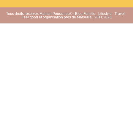
Tous droits réservés Maman Poussinou© | Blog Famille - Lifestyle - Travel -
Feel good et organisation près de Marseille | 2011/2026