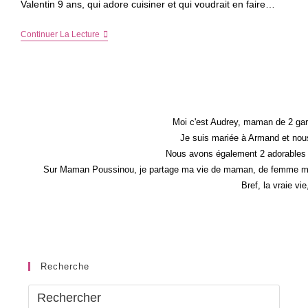
Valentin 9 ans, qui adore cuisiner et qui voudrait en faire…
Panini
Continuer La Lecture
Au
Jambon
Cru,
Crémeux
Du
Poitou
Et
Oignons
Moi c'est Audrey, maman de 2 gar
Caramélisés
Je suis mariée à Armand et nous
Nous avons également 2 adorables 
Sur Maman Poussinou, je partage ma vie de maman, de femme mais 
Bref, la vraie vi
Recherche