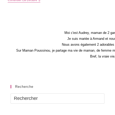
Projet
De
Déménagement
?
J’aimerais
Tellement
!
Moi c'est Audrey, maman de 2 gar
Je suis mariée à Armand et nous
Nous avons également 2 adorables 
Sur Maman Poussinou, je partage ma vie de maman, de femme mais 
Bref, la vraie vi
Recherche