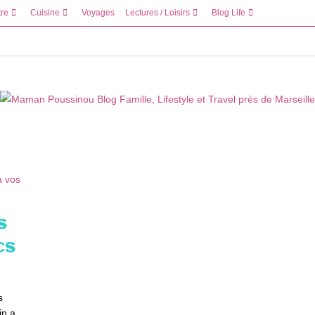
tre
Cuisine
Voyages
Lectures / Loisirs
Blog Life
s
cs
s
in a