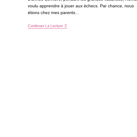
voulu apprendre à jouer aux échecs. Par chance, nous
étions chez mes parents…
Pourquoi
Continuer La Lecture
Apprendre
À
Vos
Enfants
À
Jouer
Aux
Échecs
?