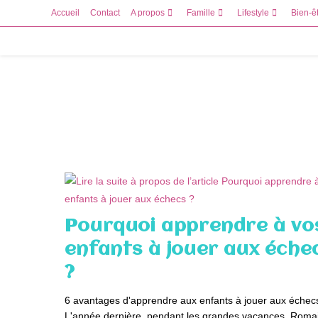
Skip
Accueil
Contact
A propos
Famille
Lifestyle
Bien-ê
to
content
Pourquoi apprendre à vo
enfants à jouer aux éche
?
6 avantages d'apprendre aux enfants à jouer aux échec
L'année dernière, pendant les grandes vacances, Roma