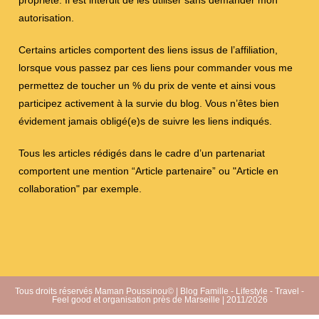
propriété. Il est interdit de les utiliser sans demander mon
autorisation.
Certains articles comportent des liens issus de l’affiliation,
lorsque vous passez par ces liens pour commander vous me
permettez de toucher un % du prix de vente et ainsi vous
participez activement à la survie du blog. Vous n’êtes bien
évidement jamais obligé(e)s de suivre les liens indiqués.
Tous les articles rédigés dans le cadre d’un partenariat
comportent une mention “Article partenaire” ou "Article en
collaboration" par exemple.
Tous droits réservés Maman Poussinou© | Blog Famille - Lifestyle - Travel -
Feel good et organisation près de Marseille | 2011/2026