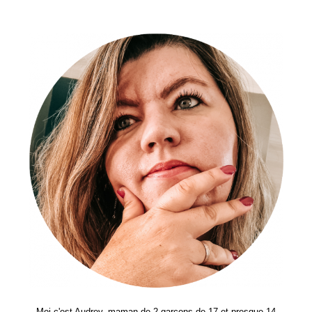
:
À
Partir
De
Quel
Âge
S’utilise-
T-
Il
?
Moi c'est Audrey, maman de 2 garçons de 17 et presque 14