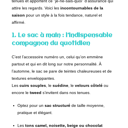
tenues et apportent ce “je-ne-sais-quoi” d’assurance qui
attire les regards. Voici les
incontournables de la
saison
pour un style à la fois tendance, naturel et
affirmé.
1. Le sac à main : l’indispensable
compagnon du quotidien
C’est l’accessoire numéro un, celui qu’on emmène
partout et qui en dit long sur notre personnalité. À
l’automne, le sac se pare de teintes chaleureuses et de
textures enveloppantes.
Les
cuirs souples
, le
suédine
, le
velours côtelé
ou
encore le
tweed
s’invitent dans nos tenues.
Optez pour un
sac structuré
de taille moyenne,
pratique et élégant.
Les
tons camel, noisette, beige ou chocolat