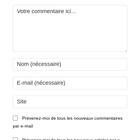
Comment
Enter
your
name
Enter
or
your
username
email
Saisir
to
address
l’URL
comment
to
de
Prévenez-moi de tous les nouveaux commentaires
comment
votre
par e-mail.
site
(facultatif)