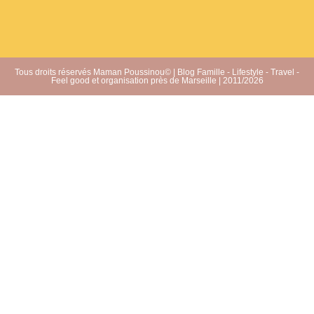
Tous droits réservés Maman Poussinou© | Blog Famille - Lifestyle - Travel -
Feel good et organisation près de Marseille | 2011/2026