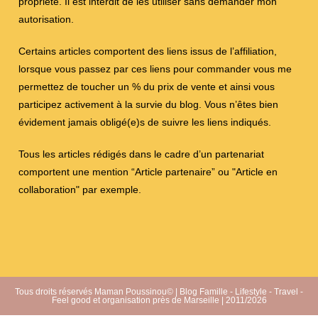
propriété. Il est interdit de les utiliser sans demander mon
autorisation.
Certains articles comportent des liens issus de l’affiliation,
lorsque vous passez par ces liens pour commander vous me
permettez de toucher un % du prix de vente et ainsi vous
participez activement à la survie du blog. Vous n’êtes bien
évidement jamais obligé(e)s de suivre les liens indiqués.
Tous les articles rédigés dans le cadre d’un partenariat
comportent une mention “Article partenaire” ou "Article en
collaboration" par exemple.
Tous droits réservés Maman Poussinou© | Blog Famille - Lifestyle - Travel -
Feel good et organisation près de Marseille | 2011/2026