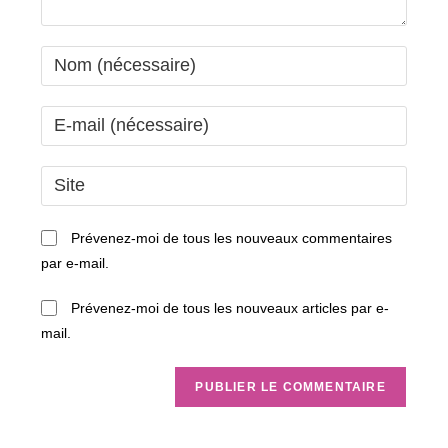
Enter
your
name
Enter
or
your
username
email
Saisir
to
address
l’URL
comment
to
de
Prévenez-moi de tous les nouveaux commentaires
comment
votre
par e-mail.
site
(facultatif)
Prévenez-moi de tous les nouveaux articles par e-
mail.