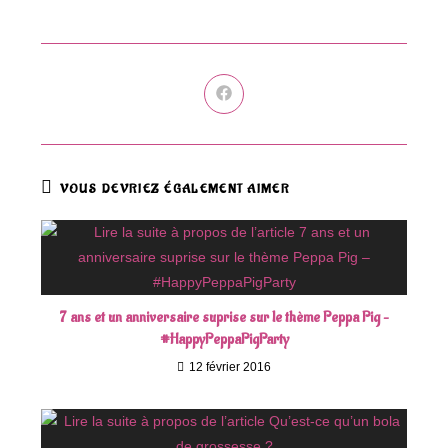
Ouvrir
dans
une
autre
fenêtre
VOUS DEVRIEZ ÉGALEMENT AIMER
7 ans et un anniversaire suprise sur le thème Peppa Pig –
#HappyPeppaPigParty
12 février 2016