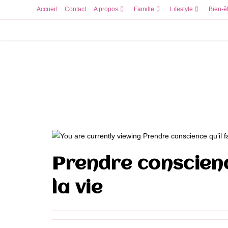
Skip
Accueil
Contact
A propos
Famille
Lifestyle
Bien-ê
to
content
Prendre conscience
la vie