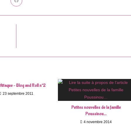
Ouvrir
dans
une
autre
fenêtre
Attaque – Blog and Roll n°2
23 septembre 2011
Petites nouvelles de la famille
Poussinou…
4 novembre 2014