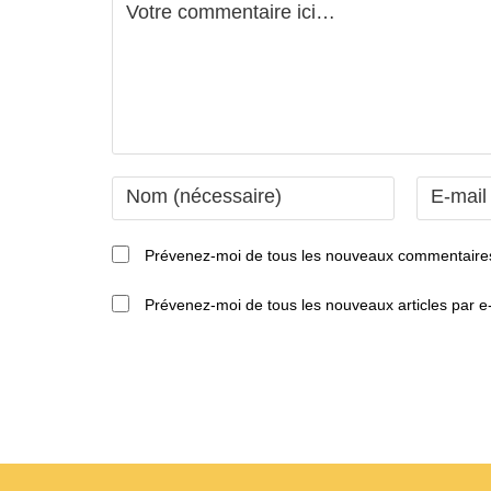
Comment
Enter
Enter
your
your
name
email
Prévenez-moi de tous les nouveaux commentaires
or
address
username
to
Prévenez-moi de tous les nouveaux articles par e-
to
comment
comment