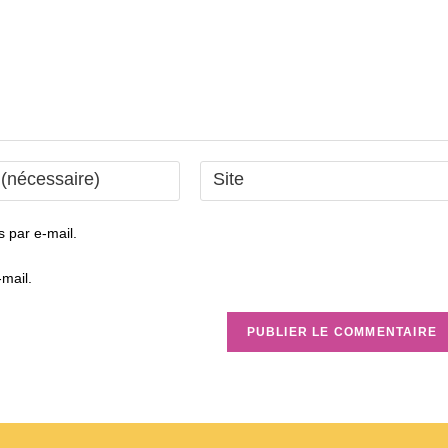
Saisir
l’URL
de
 par e-mail.
votre
site
mail.
(facultatif)