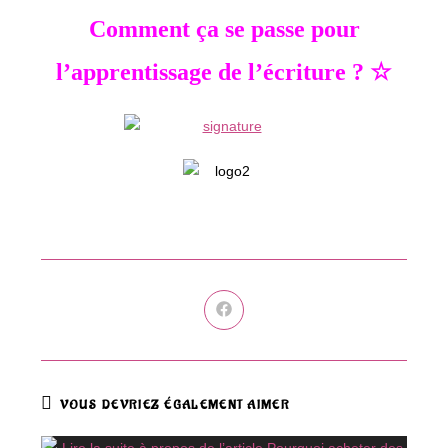
Comment ça se passe pour
l’apprentissage de l’écriture ? ☆
Ouvrir
dans
une
autre
fenêtre
VOUS DEVRIEZ ÉGALEMENT AIMER