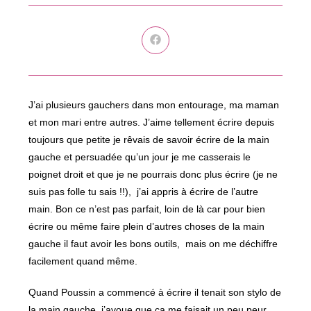
Ouvrir
dans
une
autre
fenêtre
J’ai plusieurs gauchers dans mon entourage, ma maman
et mon mari entre autres. J’aime tellement écrire depuis
toujours que petite je rêvais de savoir écrire de la main
gauche et persuadée qu’un jour je me casserais le
poignet droit et que je ne pourrais donc plus écrire (je ne
suis pas folle tu sais !!), j’ai appris à écrire de l’autre
main. Bon ce n’est pas parfait, loin de là car pour bien
écrire ou même faire plein d’autres choses de la main
gauche il faut avoir les bons outils, mais on me déchiffre
facilement quand même.
Quand Poussin a commencé à écrire il tenait son stylo de
la main gauche, j’avoue que ça me faisait un peu peur