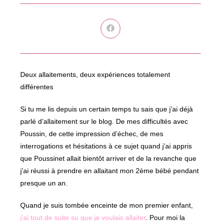
Ouvrir
dans
une
autre
fenêtre
Deux allaitements, deux expériences totalement
différentes
Si tu me lis depuis un certain temps tu sais que j’ai déjà
parlé d’allaitement sur le blog. De mes difficultés avec
Poussin, de cette impression d’échec, de mes
interrogations et hésitations à ce sujet quand j’ai appris
que Poussinet allait bientôt arriver et de la revanche que
j’ai réussi à prendre en allaitant mon 2ème bébé pendant
presque un an.
Quand je suis tombée enceinte de mon premier enfant,
j’ai tout de suite su que je voulais allaiter
. Pour moi la