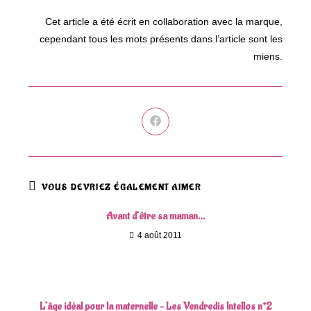
Cet article a été écrit en collaboration avec la marque,
cependant tous les mots présents dans l’article sont les
miens.
Ouvrir
dans
une
autre
fenêtre
VOUS DEVRIEZ ÉGALEMENT AIMER
Avant d’être sa maman…
4 août 2011
L’âge idéal pour la maternelle – Les Vendredis Intellos n°2