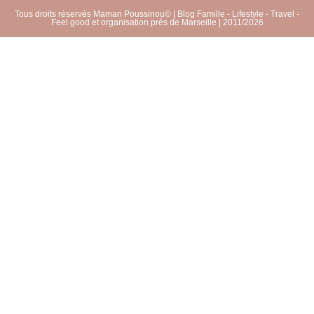
Tous droits réservés Maman Poussinou© | Blog Famille - Lifestyle - Travel -
Feel good et organisation près de Marseille | 2011/2026