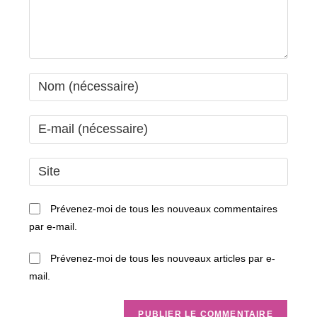
Enter
your
name
Enter
or
your
username
email
Saisir
to
address
l’URL
comment
to
de
Prévenez-moi de tous les nouveaux commentaires
comment
votre
par e-mail.
site
(facultatif)
Prévenez-moi de tous les nouveaux articles par e-
mail.