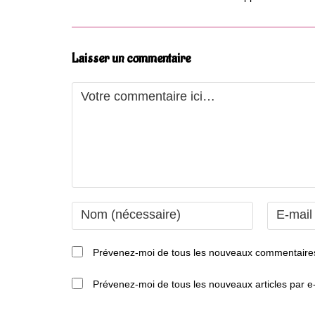
Laisser un commentaire
Comment
Enter
Enter
your
your
name
email
Prévenez-moi de tous les nouveaux commentaires
or
address
username
to
Prévenez-moi de tous les nouveaux articles par e-
to
comment
comment