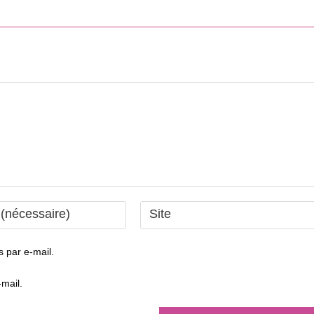
Saisir
l’URL
de
 par e-mail.
votre
site
mail.
(facultatif)