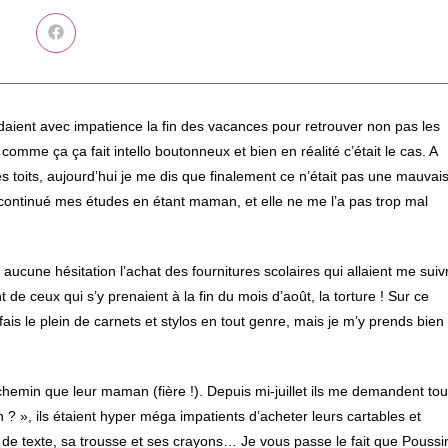
Ouvrir
dans
une
autre
fenêtre
endaient avec impatience la fin des vacances pour retrouver non pas les
mme ça ça fait intello boutonneux et bien en réalité c’était le cas. A
 les toits, aujourd’hui je me dis que finalement ce n’était pas une mauvai
’ai continué mes études en étant maman, et elle ne me l’a pas trop mal
cune hésitation l’achat des fournitures scolaires qui allaient me suiv
e ceux qui s’y prenaient à la fin du mois d’août, la torture ! Sur ce
is le plein de carnets et stylos en tout genre, mais je m’y prends bien
hemin que leur maman (fière !). Depuis mi-juillet ils me demandent to
? », ils étaient hyper méga impatients d’acheter leurs cartables et
 de texte, sa trousse et ses crayons… Je vous passe le fait que Poussi