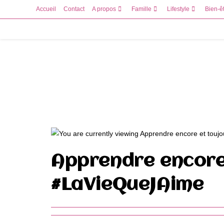
Skip
Accueil
Contact
A propos
Famille
Lifestyle
Bien-ê
to
content
Apprendre encore 
#LaVieQueJAime