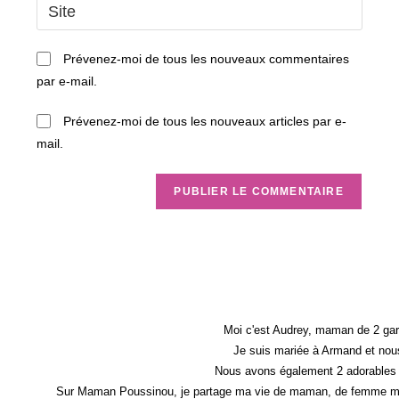
Saisir
to
address
l’URL
comment
to
de
Prévenez-moi de tous les nouveaux commentaires
comment
votre
par e-mail.
site
(facultatif)
Prévenez-moi de tous les nouveaux articles par e-
mail.
Moi c'est Audrey, maman de 2 gar
Je suis mariée à Armand et nous
Nous avons également 2 adorables 
Sur Maman Poussinou, je partage ma vie de maman, de femme mais 