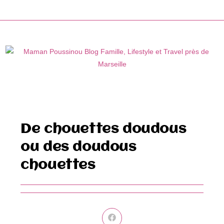
Skip
to
content
De chouettes doudous
ou des doudous
chouettes
Ouvrir