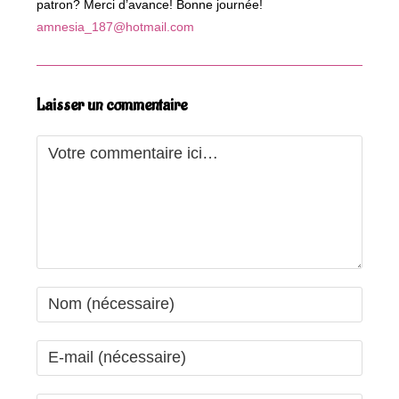
patron? Merci d’avance! Bonne journée!
amnesia_187@hotmail.com
Laisser un commentaire
Comment
Enter
your
name
Enter
or
your
username
email