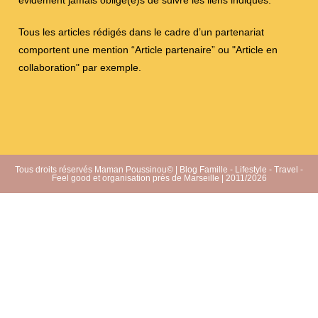
évidement jamais obligé(e)s de suivre les liens indiqués.
Tous les articles rédigés dans le cadre d’un partenariat
comportent une mention “Article partenaire” ou "Article en
collaboration" par exemple.
Tous droits réservés Maman Poussinou© | Blog Famille - Lifestyle - Travel -
Feel good et organisation près de Marseille | 2011/2026