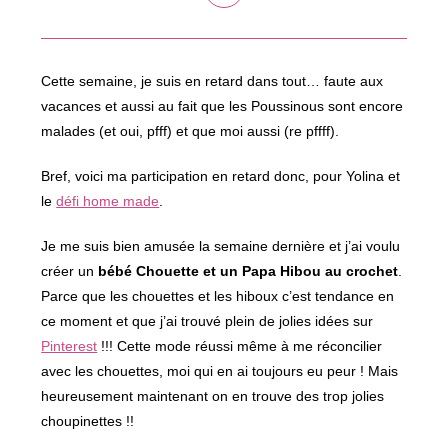
dans
une
autre
fenêtre
Cette semaine, je suis en retard dans tout… faute aux
vacances et aussi au fait que les Poussinous sont encore
malades (et oui, pfff) et que moi aussi (re pffff).
Bref, voici ma participation en retard donc, pour Yolina et
le
défi home made
.
Je me suis bien amusée la semaine dernière et j’ai voulu
créer un
bébé Chouette et un Papa Hibou au crochet
.
Parce que les chouettes et les hiboux c’est tendance en
ce moment et que j’ai trouvé plein de jolies idées sur
Pinterest
!!! Cette mode réussi même à me réconcilier
avec les chouettes, moi qui en ai toujours eu peur ! Mais
heureusement maintenant on en trouve des trop jolies
choupinettes !!