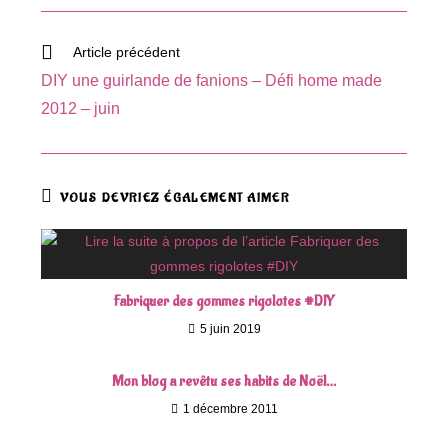
autre
fenêtre
Read
Article précédent
more
DIY une guirlande de fanions – Défi home made
articles
2012 – juin
VOUS DEVRIEZ ÉGALEMENT AIMER
Fabriquer des gommes rigolotes #DIY
5 juin 2019
Mon blog a revêtu ses habits de Noël…
1 décembre 2011