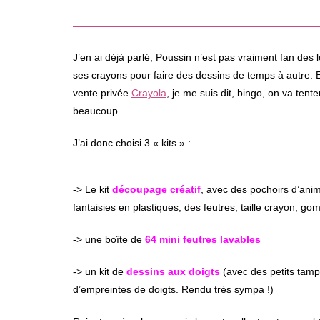
J’en ai déjà parlé, Poussin n’est pas vraiment fan des l
ses crayons pour faire des dessins de temps à autre. E
vente privée
Crayola
, je me suis dit, bingo, on va tent
beaucoup.
J’ai donc choisi 3 « kits » :
-> Le kit
découpage créatif
, avec des pochoirs d’anim
fantaisies en plastiques, des feutres, taille crayon, go
-> une boîte de
64 mini feutres lavables
-> un kit de
dessins aux doigts
(avec des petits tampo
d’empreintes de doigts. Rendu très sympa !)