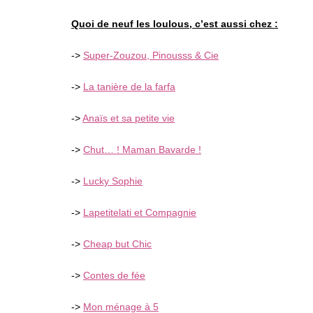
Quoi de neuf les loulous, c’est aussi chez :
->
Super-Zouzou, Pinousss & Cie
->
La tanière de la farfa
->
Anaïs et sa petite vie
->
Chut… ! Maman Bavarde !
->
Lucky Sophie
->
Lapetitelati et Compagnie
->
Cheap but Chic
->
Contes de fée
->
Mon ménage à 5