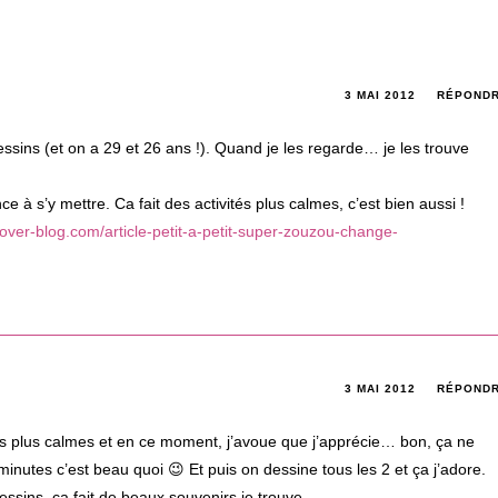
3 MAI 2012
RÉPOND
ins (et on a 29 et 26 ans !). Quand je les regarde… je les trouve
 à s’y mettre. Ca fait des activités plus calmes, c’est bien aussi !
b.over-blog.com/article-petit-a-petit-super-zouzou-change-
3 MAI 2012
RÉPOND
tés plus calmes et en ce moment, j’avoue que j’apprécie… bon, ça ne
inutes c’est beau quoi 😉 Et puis on dessine tous les 2 et ça j’adore.
ins, ça fait de beaux souvenirs je trouve.