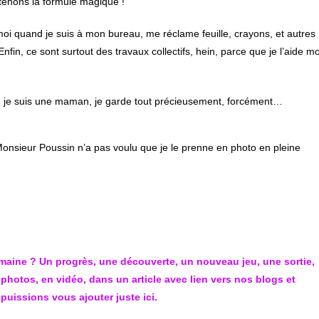
btenons la formule magique !
e moi quand je suis à mon bureau, me réclame feuille, crayons, et autres
nfin, ce sont surtout des travaux collectifs, hein, parce que je l’aide m
me je suis une maman, je garde tout précieusement, forcément…
onsieur Poussin n’a pas voulu que je le prenne en photo en pleine
semaine ? Un progrès, une découverte, un nouveau jeu, une sortie,
hotos, en vidéo, dans un article avec lien vers nos blogs et
uissions vous ajouter juste ici.