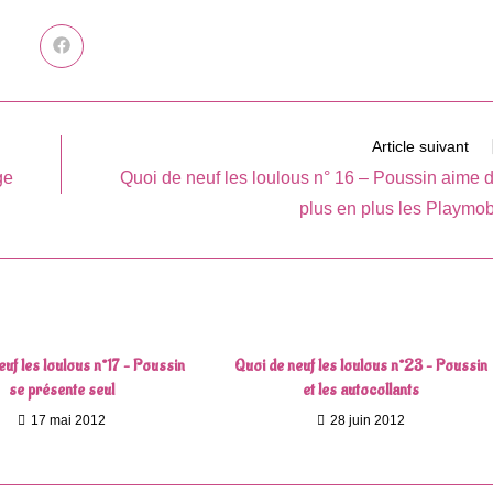
Ouvrir
dans
une
autre
fenêtre
Article suivant
ge
Quoi de neuf les loulous n° 16 – Poussin aime 
plus en plus les Playmob
euf les loulous n°17 – Poussin
Quoi de neuf les loulous n°23 – Poussin
se présente seul
et les autocollants
17 mai 2012
28 juin 2012