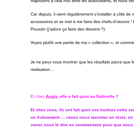
Rajoutons à cela nos amis les autocollants, et nous o
Car depuis, il vient régulièrement s’installer à côté d
accessoires et se met à me faire des chefs-d’oeuvre ! E
Poussin (j’adore ça faire des dessins !!).
Voyez plutôt une partie de ma « collection », et com
Je ne peux vous montrer que les résultats parce que M
réalisation…
Et chez
Anaïs
, elle a fait quoi sa Galinette ?
Et chez vous, ils ont fait quoi vos loulous cette 
un événement…. venez nous raconter en texte, en p
venez nous le dire en commentaire pour que nous p