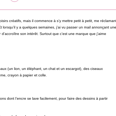
dans
une
autre
fenêtre
oisirs créatifs, mais il commence à s’y mettre petit à petit, me réclaman
t lorsqu’il y a quelques semaines, j’ai vu passer un mail annonçant un
er d’accroître son intérêt. Surtout que c’est une marque que j’aime
aux (un lion, un éléphant, un chat et un escargot), des ciseaux
mme, crayon à papier et colle.
ns dont l’encre se lave facilement, pour faire des dessins à partir