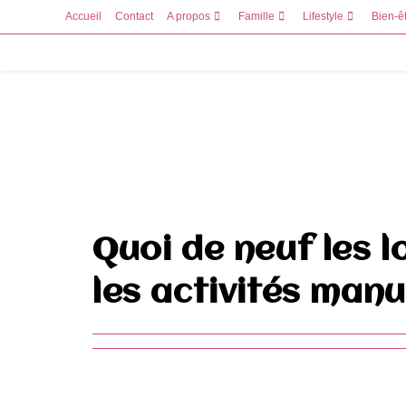
Skip
Accueil
Contact
A propos
Famille
Lifestyle
Bien-ê
to
content
Quoi de neuf les l
les activités manu