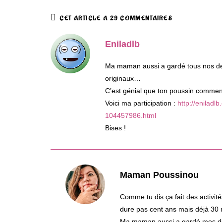
CET ARTICLE A 29 COMMENTAIRES
Eniladlb
Ma maman aussi a gardé tous nos dess
originaux…
C’est génial que ton poussin commence
Voici ma participation :
http://eniladl
104457986.html
Bises !
Maman Poussinou
Comme tu dis ça fait des activi
dure pas cent ans mais déjà 30 m
Ma maman aussi a gardé mes dess