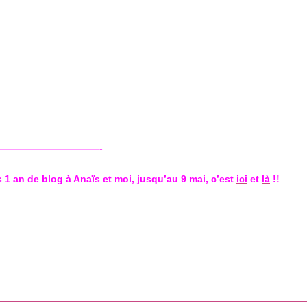
———————————-
 1 an de blog à Anaïs et moi, jusqu’au 9 mai, c’est
ici
et
là
!!