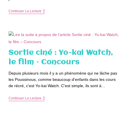
YOKAI-
Continuer La Lecture
WATCH
Le
Film
En
DVD
Et
Blu-
Ray
Sortie ciné : Yo-kai Watch,
–
Concours
le film – Concours
Depuis plusieurs mois il y a un phénomène qui ne lâche pas
les Poussinous, comme beaucoup d'enfants dans les cours
de récré, c'est Yo-kai Watch. C'est simple, ils sont à…
Sortie
Continuer La Lecture
Ciné
:
Yo-
Kai
Watch,
Le