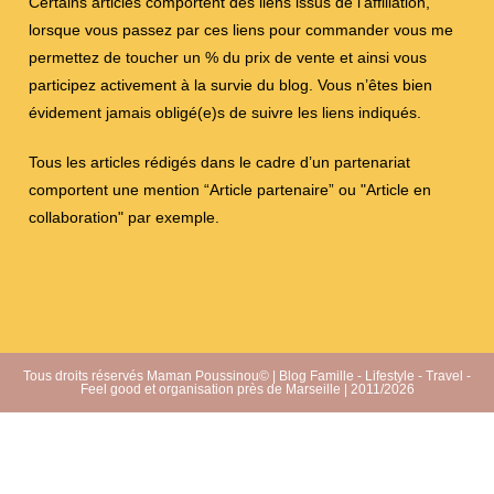
Certains articles comportent des liens issus de l’affiliation,
lorsque vous passez par ces liens pour commander vous me
permettez de toucher un % du prix de vente et ainsi vous
participez activement à la survie du blog. Vous n’êtes bien
évidement jamais obligé(e)s de suivre les liens indiqués.
Tous les articles rédigés dans le cadre d’un partenariat
comportent une mention “Article partenaire” ou "Article en
collaboration" par exemple.
Tous droits réservés Maman Poussinou© | Blog Famille - Lifestyle - Travel -
Feel good et organisation près de Marseille | 2011/2026