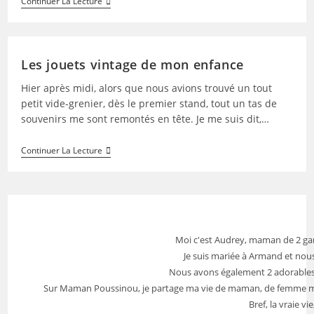
Monchhichi,
Continuer La Lecture
Le
Kiki
De
Tous
Les
Les jouets vintage de mon enfance
Kiki
A
Hier après midi, alors que nous avions trouvé un tout
40
Ans
petit vide-grenier, dès le premier stand, tout un tas de
souvenirs me sont remontés en tête. Je me suis dit,…
Les
Continuer La Lecture
Jouets
Vintage
De
Mon
Enfance
Moi c'est Audrey, maman de 2 gar
Je suis mariée à Armand et nous
Nous avons également 2 adorables 
Sur Maman Poussinou, je partage ma vie de maman, de femme mais 
Bref, la vraie vi