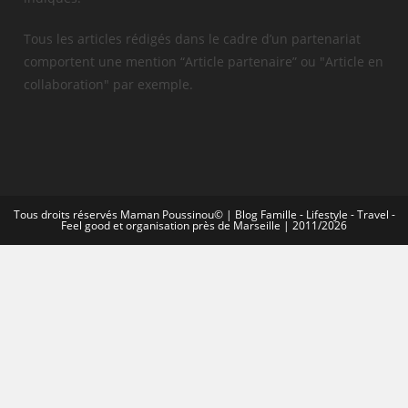
Tous les articles rédigés dans le cadre d’un partenariat
comportent une mention “Article partenaire” ou "Article en
collaboration" par exemple.
Tous droits réservés Maman Poussinou© | Blog Famille - Lifestyle - Travel -
Feel good et organisation près de Marseille | 2011/2026