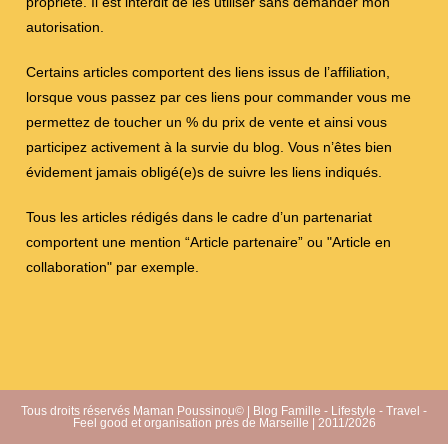
propriété. Il est interdit de les utiliser sans demander mon
autorisation.
Certains articles comportent des liens issus de l’affiliation,
lorsque vous passez par ces liens pour commander vous me
permettez de toucher un % du prix de vente et ainsi vous
participez activement à la survie du blog. Vous n’êtes bien
évidement jamais obligé(e)s de suivre les liens indiqués.
Tous les articles rédigés dans le cadre d’un partenariat
comportent une mention “Article partenaire” ou "Article en
collaboration" par exemple.
Tous droits réservés Maman Poussinou© | Blog Famille - Lifestyle - Travel -
Feel good et organisation près de Marseille | 2011/2026